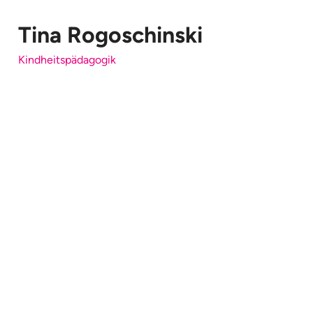
Tina Rogoschinski
Kindheitspädagogik
-Kindheitspädagogin (M.A.)
-Gesundheits- und Krankenpflegerin
-empathisch
-guter Zuhörer und Beobachter
-strukturiert
-geduldig