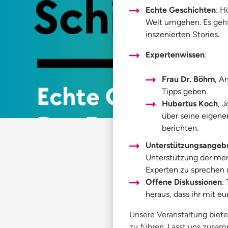
Echte Geschichten
: H
Welt umgehen. Es geht
inszenierten Stories.
Expertenwissen
:
Frau Dr. Böhm
, A
Tipps geben.
Hubertus Koch
, 
über seine eigen
berichten.
Unterstützungsangeb
Unterstützung der ment
Experten zu sprechen 
Offene Diskussionen
:
heraus, dass ihr mit e
Unsere Veranstaltung biet
zu führen. Lasst uns zusa