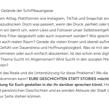
 Gelände der Schiffbauergasse
em Alltag. Plattformen wie Instagram, TikTok und Snapchat si
uszudrücken. Doch was passiert, wenn der Druck, perfekt oder 
wir damit um, wenn Likes und Follower unser Selbstwertgef
ne Filter dargestellt oder auch inszeniert werden? Wie sprec
er auch realen Raum? Gerade die vielen Krisen und überall auf
n Gefühl von Dauerstress und Hoffnungslosigkeit. Was ist mit d
formieren oder auch einfach abzulenken. Ist das schon eine digi
m Thema Sucht im Allgemeinen? Wird Sucht in den sozialen Med
eren?
ibt das Reale und die Unterstützung für diese Probleme? Wo die
 bekommen kann?
EURE GESCHICHTEN STATT STORIES möchte s
tung für Euch gestalten in der ihr darüber sprechen könnt.
Hi
d persönlichen Geschichten und es werden Akteure der Stadt da
ur Seite stehen können.