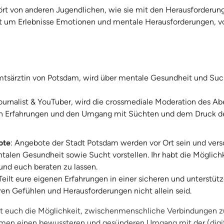
ört von anderen Jugendlichen, wie sie mit den Herausforderung
 um Erlebnisse Emotionen und mentale Herausforderungen, vo
mtsärztin von Potsdam, wird über mentale Gesundheit und Such
Journalist & YouTuber, wird die crossmediale Moderation des 
en Erfahrungen und den Umgang mit Süchten und dem Druck de
ote
: Angebote der Stadt Potsdam werden vor Ort sein und ver
alen Gesundheit sowie Sucht vorstellen. Ihr habt die Möglichk
und euch beraten zu lassen.
 Teilt eure eigenen Erfahrungen in einer sicheren und unterst
uren Gefühlen und Herausforderungen nicht allein seid.
et euch die Möglichkeit, zwischenmenschliche Verbindungen 
mmen einen bewussteren und gesünderen Umgang mit der (digi