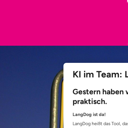
KI im Team:
Gestern haben w
praktisch.
LangDog ist da!
LangDog heißt das Tool, da